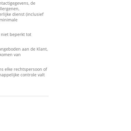
ontactigegevens, de
llergenen,
lijke dienst (inclusief
 minimale
 niet beperkt tot
angeboden aan de Klant,
d komen van
s elke rechtspersoon of
appelijke controle valt