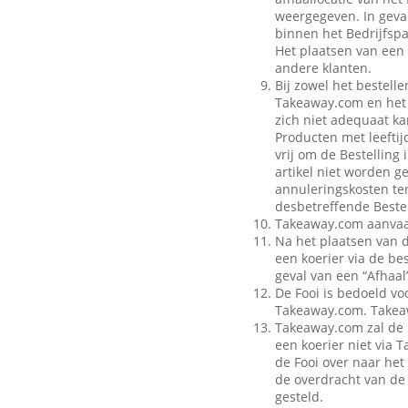
weergegeven. In geval
binnen het Bedrijfspa
Het plaatsen van een 
andere klanten.
Bij zowel het bestell
Takeaway.com en het B
zich niet adequaat ka
Producten met leeftij
vrij om de Bestelling
artikel niet worden g
annuleringskosten te
desbetreffende Bestel
Takeaway.com aanvaar
Na het plaatsen van 
een koerier via de be
geval van een “Afhaal”
De Fooi is bedoeld vo
Takeaway.com. Takeaw
Takeaway.com zal de 
een koerier niet via
de Fooi over naar het 
de overdracht van de 
gesteld.