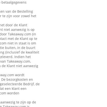
de betaalgegevens
sen van de Bestelling
r te zijn voor zowel het
 het door de Klant
t niet aanwezig is op
 door Takeaway.com (in
ntact met de Klant op te
om niet in staat is om
ie buiten, in de buurt
g (inclusief de kwaliteit
geleverd. Indien het
n van Takeaway.com,
n de Klant niet aanwezig
keaway.com wordt
. De bezorgkosten en
 geselecteerde Bedrijf, de
dat een klant een
y.com worden
 aanwezig te zijn op de
van Takeaway.com is