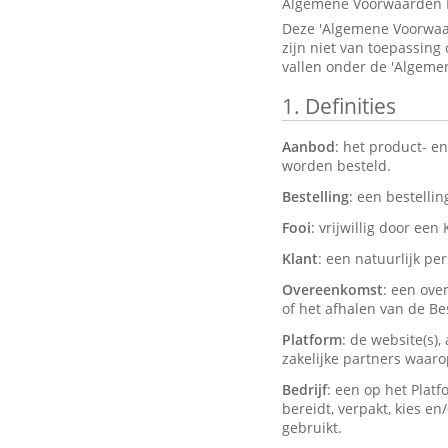
Algemene Voorwaarden 
Deze 'Algemene Voorwaar
zijn niet van toepassing
vallen onder de 'Algeme
1.
Definities
Aanbod
: het product- e
worden besteld.
Bestelling
: een bestelli
Fooi
: vrijwillig door een
Klant
: een natuurlijk pe
Overeenkomst
: een ove
of het afhalen van de Bes
Platform
: de website(s)
zakelijke partners waar
Bedrijf
: een op het Plat
bereidt, verpakt, kies e
gebruikt.