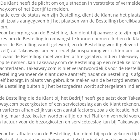
 De Klant heeft de plicht om onjuistheden in verstrekte of vermel
ay.com of het Bedrijf te melden.
atie over de status van zijn Bestelling, dient de Klant na het plaat
ail (zoals aangegeven bij het plaatsen van de Bestelling) bereikbaa
com.
voor bezorging van de Bestelling, dan dient hij aanwezig te zijn op
es om de Bestelling in ontvangst te kunnen nemen. Indien de Klan
eer de Bestelling wordt geleverd, en de Bestelling wordt geleverd
f zelf) zal Takeaway.com een redelijke inspanning verrichten om co
 waar de Bestelling moet worden achtergelaten. Indien Takeaway.c
op te nemen, kan Takeaway.com de Bestelling op een redelijke locat
achterlaten. Takeaway.com is niet verantwoordelijk voor de Bestellin
estelling wanneer de Klant deze aantreft) nadat de Bestelling is af
 zelf bezorgt, in plaats van gebruik te maken van de bezorgdienste
f de Bestelling buiten bij het bezorgadres wordt achtergelaten indie
de Bestelling die de Klant bij het Bedrijf heeft geplaatst door Ta
away.com bezorgkosten of een servicetoeslag aan de Klant rekenen
variëren afhankelijk van een aantal factoren, zoals de locatie, het
ing, maar deze kosten worden altijd op het Platform vermeld voor
en factuur voor de bezorgkosten en servicetoeslag kan bij Takeawa
voor het afhalen van de Bestelling, dan dient hij op de gekozen tijd
 Bedrijf, die in de bevestigingsmail, tekstbericht of op de website 