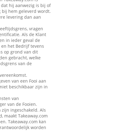
at hij aanwezig is bij of
g bij hem geleverd wordt.
ere levering dan aan
leeftijdsgrens, vragen
tificatie. Als de Klant
en in ieder geval de
 en het Bedrijf tevens
ns op grond van dit
rden gebracht, welke
jdsgrens van de
Overeenkomst.
geven van een Fooi aan
iet beschikbaar zijn in
nsten van
ger van de Fooien.
zijn ingeschakeld. Als
eld, maakt Takeaway.com
talen. Takeaway.com kan
verantwoordelijk worden