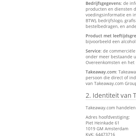
Bedrijfsgegevens
: de in
producten en diensten d
voedingsinformatie en ing
BTW), bedrijfslogo, graf
bestelbedragen, en ander
Product met leeftijdsgr
bijvoorbeeld een alcohol
Service
: de commerciël
onder meer bestaande ui
Overeenkomsten en het d
Takeaway.com
: Takeawa
persoon die direct of in
van Takeaway.com Group
2.
Identiteit van
Takeaway.com handelend
Adres hoofdvestiging:
Piet Heinkade 61
1019 GM Amsterdam
KvK: 64473716