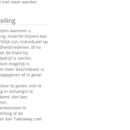
oi niet meer worden
elling
hebben wanneer u
g, onverlet blijven) kan
ijk zijn, individueel op
ndheidsredenen, of na
or de Klant bij
drijf is slechts
ant mogelijk is.
et meer beschikbaar is,
opgegeven of in geval
door te geven, niet te
ng in ontvangst te
akomt, dan kan
ren.
eenkomsten te
telling of de
 dan kan Takeaway.com