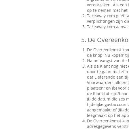
veroorzaken. Als een 
op te nemen met het B
Takeaway.com geeft al
verplichtingen zijn d
Takeaway.com aanvaar
5.
De Overeenko
De Overeenkomst komt 
de knop 'Nu kopen' ti
Na ontvangst van de B
Als de Klant nog niet
door te gaan met zijn 
dat Lieferando een ti
Voorwaarden, alleen to
plaatsen; en (b) voo
de Klant tot zijn/haar
(i) de datum die zes 
tijdelijke gastaccoun
aangemaakt; of (iii) d
leegmaakt op het appa
De Overeenkomst kan a
adresgegevens verstrek