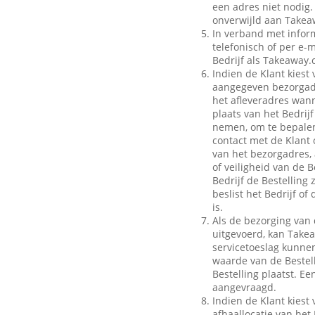
een adres niet nodig.
onverwijld aan Takeaw
In verband met inform
telefonisch of per e-m
Bedrijf als Takeaway.
Indien de Klant kiest 
aangegeven bezorgadr
het afleveradres wann
plaats van het Bedrij
nemen, om te bepalen
contact met de Klant 
van het bezorgadres, 
of veiligheid van de B
Bedrijf de Bestelling
beslist het Bedrijf o
is.
Als de bezorging van 
uitgevoerd, kan Take
servicetoeslag kunnen 
waarde van de Bestell
Bestelling plaatst. E
aangevraagd.
Indien de Klant kiest 
afhaallocatie van het