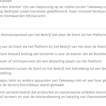
Klanten
den Klanten' zijn van toepassing op de relatie tussen Takeaway.
 op Bedrijven (zoals hieronder gedefinieerd, maar inclusief Restaur
ne Voorwaarden Restaurants'.
n dienstenaanbod van het Bedrijf dat door de Klant via het Platform 
ng van de Klant via het Platform bij het Bedrijf van het door de Kla
 Klant betaald bedrag dat bestemd is voor de koerier die de Bestelli
rsoon of rechtspersoon die een Bestelling plaats via het Platform.
reenkomst tussen de Klant en het Bedrijf met betrekking tot een Be
telling.
, apps, tools en andere apparaten van Takeaway.com en aan haar ge
op de Service beschikbaar wordt gemaakt.
form vermeld bedrijf dat producten en aanverwante artikelen beschik
n/of serveert en voor de totstandkoming en betaling van Overeenko