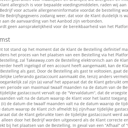
Klant allergisch is voor bepaalde voedingsmiddelen, raden wij aan
edrijf voor actuele allergeneninformatie voordat de bestelling wor
le Bedrijfsgegevens zodanig weer, dat voor de Klant duidelijk is wa
ie aan de aanvaarding van het Aanbod zijn verbonden.
dt geen aansprakelijkheid voor de bereikbaarheid van het Platfo
mst
tot stand op het moment dat de Klant de Bestelling definitief maa
jdens het proces van het plaatsen van een Bestelling via het Platfo
estelling, zal Takeaway.com de Bestelling elektronisch aan de Klan
 eerder heeft ingelogd of een account heeft aangemaakt, kan de K
Bestelling als gast. Door de Bestelling als gast te voltooien, gaat 
jdelijke Lieferando gastaccount aanmaakt die, tenzij anders verme
egankelijk zal zijn (a) vanaf het apparaat dat de Klant gebruikt om
r een periode van maximaal twaalf maanden na de datum van de Bes
 tijdelijke gastaccount vervalt op de ''Vervaldatum'', dat de vroegst
maanden valt na de datum waarop de Klant voor het laatst toegang 
t; (ii) de datum die twaalf maanden valt na de datum waarop de tijde
e datum waarop de Klant zich afmeldt bij zijn/haar tijdelijke gastac
raat dat de Klant gebruikte toen de tijdelijke gastaccount werd 
lleen door het Bedrijf worden uitgevoerd als de Klant correcte en
t bij het plaatsen van de Bestelling. In geval van een “Afhaal” of “U