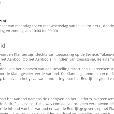
1
d.nl
kbaar van maandag tot en met woensdag van 09:00 tot 23:00, donde
rdag en zondag van 10:00 tot 00:00)
id
arden Klanten zijn slechts van toepassing op de Service. Takeawa
r het Aanbod. Op het Aanbod zijn, indien van toepassing, de alge
g.
ddel van het plaatsen van een Bestelling direct een Overeenkomst 
oor de Klant geselecteerde Aanbod. De Klant is gebonden aan de B
g, behalve in het geval van annulering door het Bedrijf op grond va
ert het Aanbod namens de Bedrijven op het Platform, overeenkom
de Bedrijfsgegevens. Takeaway.com aanvaardt geen verantwoordeli
r de inhoud van het Aanbod en van de Bedrijfsgegevens op het Pla
ieven gebruiken voor maaltijden en drankjes, die allergieën en in