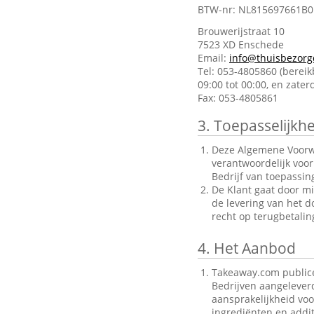
BTW-nr: NL815697661B0
Brouwerijstraat 10
7523 XD Enschede
Email:
info@thuisbezorg
Tel: 053-4805860 (berei
09:00 tot 00:00, en zate
Fax: 053-4805861
3.
Toepasselijkhe
Deze Algemene Voorwa
verantwoordelijk voo
Bedrijf van toepassin
De Klant gaat door mi
de levering van het d
recht op terugbetalin
4.
Het Aanbod
Takeaway.com publice
Bedrijven aangelever
aansprakelijkheid voo
ingrediënten en addit