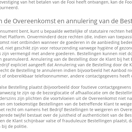
vestiging van het betalen van de Fooi heeft ontvangen, kan de Fo
tourneerd.
 de Overeenkomst en annulering van de Best
consument bent, kunt u bepaalde wettelijke of statutaire rechten 
 het Platform. Onverminderd deze rechten (die, indien van toepassin
omst niet ontbinden wanneer de goederen in de aanbieding bederfel
md, niet geschikt zijn voor retourzending vanwege hygiëne of gezo
k zijn vermengd met andere goederen. Bestellingen kunnen niet do
eannuleerd. Annulering van de Bestelling door de Klant bij het Be
drijf expliciet aangeeft dat Annulering van de Bestelling door de Kl
 recht de Bestelling te annuleren indien bijvoorbeeld het Aanbod ni
ct of onbereikbaar telefoonnummer, andere contactgegevens heeft 
alse Bestelling plaatst (bijvoorbeeld door foutieve contactgegevens 
anwezig te zijn op de bezorglocatie of afhaallocatie om de Bestelli
rszins zijn plichten die voortvloeien uit de Overeenkomst niet n
en om toekomstige Bestellingen van de betreffende Klant te weige
et recht om namens het Bedrijf Bestellingen te weigeren en Over
erede twijfel bestaat over de juistheid of authenticiteit van de Bes
en de Klant schijnbaar valse of frauduleuze Bestellingen plaatst,
bij de politie.