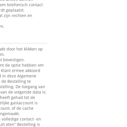
 om telefonisch contact
dt geplaatst.
t zijn rechten en
rm.
kt door het klikken op
rm.
t bevestigen.
lant de optie hebben om
de Klant ermee akkoord
ld in deze Algemene
 de Bestelling te
telling. De toegang van
e van de volgende data is:
heeft gehad tot de
lijke gastaccount is
count, of de cache
aangemaakt.
 volledige contact- en
it eten” Bestelling is