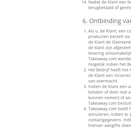
Nadat de Klant een be
terugbetaald of gere
6.
Ontbinding van
Als u, de Klant, een 
producten bestelt via
de Klant de Overeenk
de klant zijn afgeste
levering onlosmakelij
Takeaway.com worden g
mogelijk indien het Be
Het Bedrijf heeft het
de Klant een incorre
van overmacht.
Indien de Klant een v
betalen of door niet a
kunnen nemen) of ande
Takeaway.com besluit
Takeaway.com heeft h
annuleren, indien er g
contactgegevens. Indi
hiervan aangifte doen 