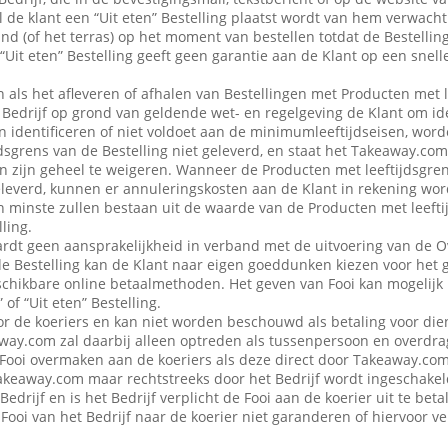
 de klant een “Uit eten” Bestelling plaatst wordt van hem verwacht d
nd (of het terras) op het moment van bestellen totdat de Bestellin
“Uit eten” Bestelling geeft geen garantie aan de Klant op een snell
en als het afleveren of afhalen van Bestellingen met Producten met 
edrijf op grond van geldende wet- en regelgeving de Klant om iden
n identificeren of niet voldoet aan de minimumleeftijdseisen, word
dsgrens van de Bestelling niet geleverd, en staat het Takeaway.com
 in zijn geheel te weigeren. Wanneer de Producten met leeftijdsgre
eleverd, kunnen er annuleringskosten aan de Klant in rekening wo
n minste zullen bestaan uit de waarde van de Producten met leefti
ling.
dt geen aansprakelijkheid in verband met de uitvoering van de 
de Bestelling kan de Klant naar eigen goeddunken kiezen voor het 
schikbare online betaalmethoden. Het geven van Fooi kan mogelijk n
 of “Uit eten” Bestelling.
or de koeriers en kan niet worden beschouwd als betaling voor die
ay.com zal daarbij alleen optreden als tussenpersoon en overdra
Fooi overmaken aan de koeriers als deze direct door Takeaway.com 
 Takeaway.com maar rechtstreeks door het Bedrijf wordt ingeschak
Bedrijf en is het Bedrijf verplicht de Fooi aan de koerier uit te be
Fooi van het Bedrijf naar de koerier niet garanderen of hiervoor 