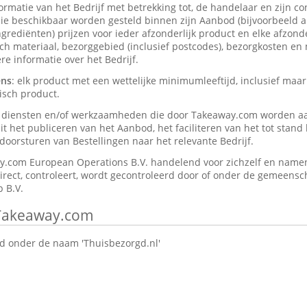
formatie van het Bedrijf met betrekking tot, de handelaar en zijn c
ie beschikbaar worden gesteld binnen zijn Aanbod (bijvoorbeeld a
rediënten) prijzen voor ieder afzonderlijk product en elke afzonder
isch materiaal, bezorggebied (inclusief postcodes), bezorgkosten en
e informatie over het Bedrijf.
ens
: elk product met een wettelijke minimumleeftijd, inclusief maar
isch product.
e diensten en/of werkzaamheden die door Takeaway.com worden a
t het publiceren van het Aanbod, het faciliteren van het tot stan
oorsturen van Bestellingen naar het relevante Bedrijf.
y.com European Operations B.V. handelend voor zichzelf en namen
direct, controleert, wordt gecontroleerd door of onder de gemeensch
 B.V.
 Takeaway.com
 onder de naam 'Thuisbezorgd.nl'